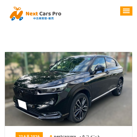
コ
ン
テ
ン
ツ
へ
ス
キ
ッ
プ
23 6月 2026
nextcarspro
- 0 コメント