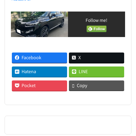
Follow me!
Facebook
X
Hatena
LINE
Pocket
Copy