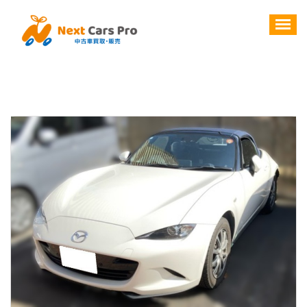
コ
ン
テ
ン
ツ
へ
ス
キ
ッ
プ