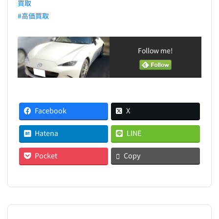
買取
#高価買取
Follow me!
Facebook
X
Hatena
LINE
Pocket
Copy