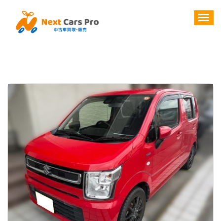
コ
ン
テ
ン
ツ
へ
ス
キ
ッ
プ