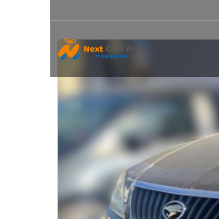
コ
ン
テ
ン
ツ
へ
ス
キ
ッ
プ