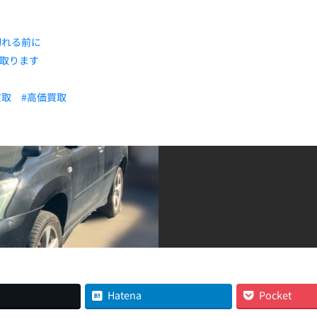
切れる前に
い取ります
買取
#高価買取
Hatena
Pocket