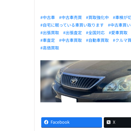
#中古車
#中古車売買
#買取強化中
#車検が
#自宅に眠っている車買い取ります
#中古車買
#出張買取
#出張査定
#全国対応
#愛車買取
#車査定
#中古車買取
#自動車買取
#クルマ
#高価買取
Facebook
X