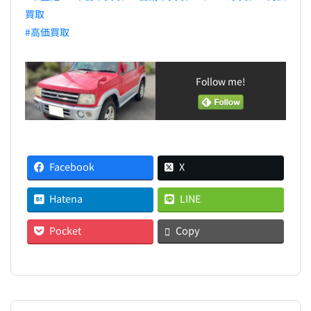
買取
#高価買取
Follow me!
Facebook
X
Hatena
LINE
Pocket
Copy