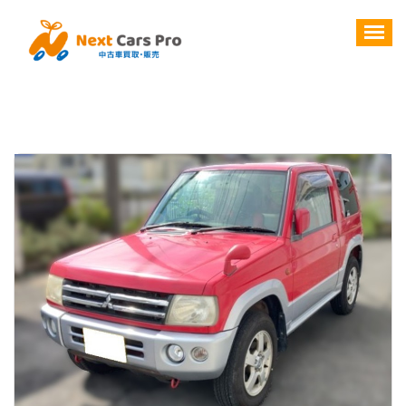
コ
ン
テ
ン
ツ
へ
ス
キ
ッ
プ